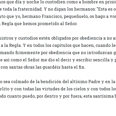
s que día y noche lo custodien como a hombre en prisión
de toda la fraternidad. Y no digan los hermanos: "Esta es 
o que yo, hermano Francisco, pequeñuelo, os hago a voso
 Regla que hemos prometido al Señor.
nistros y custodios estén obligados por obediencia a no a
a la Regla. Y en todos los capítulos que hacen, cuando le
, mando firmemente por obediencia que no introduzcan gl
e así como el Señor me dio el decir y escribir sencilla y 
con santas obras las guardéis hasta el fin.
elo sea colmado de la bendición del altísimo Padre y en la
lito y con todas las virtudes de los cielos y con todos l
odo cuanto puedo, por dentro y por fuera, esta santísima