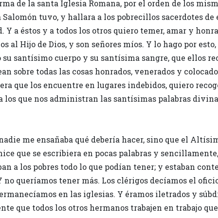
rma de la santa Iglesia Romana, por el orden de los mismo
a Salomón tuvo, y hallara a los pobrecillos sacerdotes de
. Y a éstos y a todos los otros quiero temer, amar y honr
os al Hijo de Dios, y son señores míos. Y lo hago por est
o su santísimo cuerpo y su santísima sangre, que ellos rec
ean sobre todas las cosas honrados, venerados y colocado
era que los encuentre en lugares indebidos, quiero recog
y a los que nos administran las santísimas palabras divi
nadie me ensañaba qué debería hacer, sino que el Altís
hice que se escribiera en pocas palabras y sencillamente,
an a los pobres todo lo que podían tener; y estaban cont
Y no queríamos tener más. Los clérigos decíamos el oficio 
manecíamos en las iglesias. Y éramos iletrados y súbdit
ente que todos los otros hermanos trabajen en trabajo que