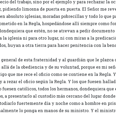
recio del trabajo, sino por el ejemplo y para rechazar la o
r, pidiendo limosna de puerta en puerta. El Señor me reve
en absoluto iglesias, moradas pobrecillas y todo lo que p
ometido en la Regla, hospedándose allí siempre como f
dondequiera que estén, no se atrevan a pedir documento a
la iglesia ni para otro lugar, ni con miras a la predicaci
os, huyan a otra tierra para hacer penitencia con la ben
general de esta fraternidad y al guardián que le plazca 
 allá de la obediencia y de su voluntad, porque es mi se
igo que me rece el oficio como se contiene en la Regla. 
 a rezar el oficio según la Regla. Y los que fuesen hallad
o fuesen católicos, todos los hermanos, dondequiera que 
, a presentarlo al custodio más cercano del lugar donde 
todiarlo fuertemente día y noche como a hombre en prisi
nalmente lo ponga en manos de su ministro. Y el ministr