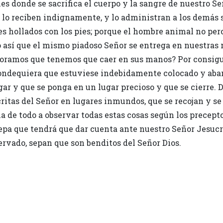
eles donde se sacrifica el cuerpo y la sangre de nuestro
y lo reciben indignamente, y lo administran a los demás
s hollados con los pies; porque el hombre animal no perc
o así que el mismo piadoso Señor se entrega en nuestra
noramos que tenemos que caer en sus manos? Por consig
dondequiera que estuviese indebidamente colocado y aba
lugar y que se ponga en un lugar precioso y que se cierre
ritas del Señor en lugares inmundos, que se recojan y se
de todo a observar todas estas cosas según los preceptos
sepa que tendrá que dar cuenta ante nuestro Señor Jesucri
servado, sepan que son benditos del Señor Dios.