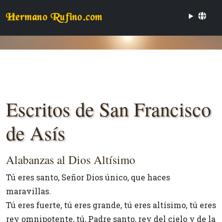
Hermano Rufino.com
Escritos de San Francisco
de Asís
Alabanzas al Dios Altísimo
Tú eres santo, Señor Dios único, que haces
maravillas.
Tú eres fuerte, tú eres grande, tú eres altísimo, tú eres
rey omnipotente, tú, Padre santo, rey del cielo y de la