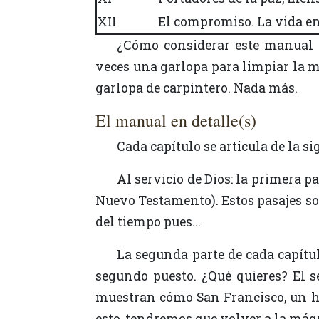
XII
El compromiso. La vida en
¿Cómo considerar este manual de formación? La respuesta es sencilla: como un instrumento. El carpintero utiliza a
veces una garlopa para limpiar la m
garlopa de carpintero. Nada más.
El manual en detalle(s)
Cada capítulo se articula de la 
Al servicio de Dios: la primera parte del capítulo presenta un (o unos) pasaje(s) de las Santas Escrituras (del Antiguo o del
Nuevo Testamento). Estos pasajes so
del tiempo pues...
La segunda parte de cada capítulo nos conduce a la época de San Francisco. ¡Sí! San Francisco no aparece más que en el
segundo puesto. ¿Qué quieres? El s
muestran cómo San Francisco, un ho
esto, tendremos que volver a la máqu