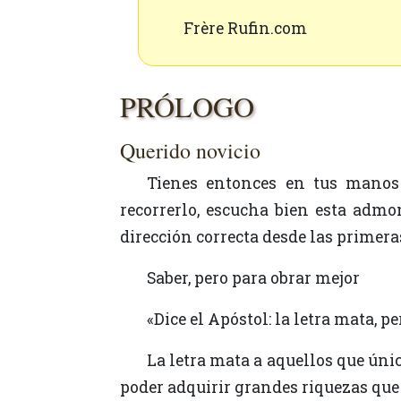
Frère Rufin.com
PRÓLOGO
Querido novicio
Tienes entonces en tus manos un manual de formación. Te enseñará muchas cosas... Pero antes de comenzar a
recorrerlo, escucha bien esta admo
dirección correcta desde las primera
Saber, pero para obrar mejor
«Dice el Apóstol: la letra mata, p
La letra mata a aquellos que únicamente desean saber las solas palabras, para ser tenidos por más sabios que los demás y
poder adquirir grandes riquezas que