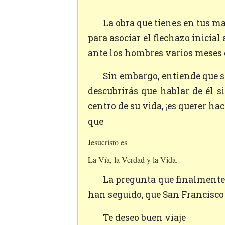
La obra que tienes en tus manos está destinada precisamente a acompañarte todo el tiempo que te sea necesario
para asociar el flechazo inicial
ante los hombres varios meses 
Sin embargo, entiende que si este manual de formación te habla de San Francisco de Asís, poco a poco tú mismo
descubrirás que hablar de él s
centro de su vida, ¡es querer ha
que
Jesucristo es
La Vía, la Verdad y la Vida.
La pregunta que finalmente resumirá todas las otras es la siguiente: el Camino, la Verdad y la Vida que muchos
han seguido, que San Francisco 
Te deseo buen viaje