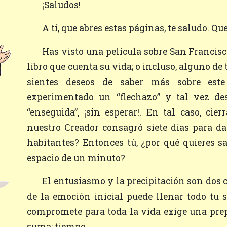
¡Saludos!
A tí, que abres estas páginas, te saludo. Qu
Has visto una película sobre San Francisco de Asís; o tal vez has leído un
libro que cuenta su vida; o incluso, alguno de
sientes deseos de saber más sobre este
experimentado un “flechazo” y tal vez de
“enseguida”, ¡sin esperar!. En tal caso, cie
nuestro Creador consagró siete días para d
habitantes? Entonces tú, ¿por qué quieres sa
espacio de un minuto?
El entusiasmo y la precipitación son dos cosas diferentes. Si la llamarada
de la emoción inicial puede llenar todo tu 
compromete para toda la vida exige una prep
suma: tiempo.