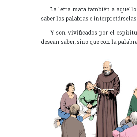
La letra mata también a aquellos religiosos que no quieren seguir el espíritu de las divinas letras, sino que sólo desean
saber las palabras e interpretárselas
Y son vivificados por el espíritu de las divinas letras aquellos que no atribuyen al propio yo toda la letra que saben y
desean saber, sino que con la palabra