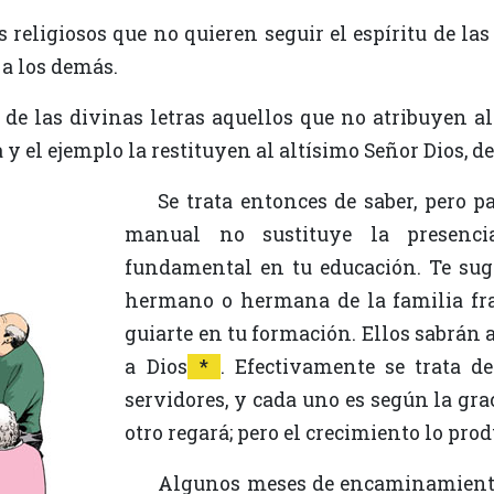
 a los demás.
 y el ejemplo la restituyen al altísimo Señor Dios, d
Se trata entonces de saber, pero para obrar mejor... Por otra parte, este
manual no sustituye la presenci
fundamental en tu educación. Te sug
hermano o hermana de la familia fra
guiarte en tu formación. Ellos sabrán
a Dios
*
. Efectivamente se trata 
servidores, y cada uno es según la grac
otro regará; pero el crecimiento lo prod
Algunos meses de encaminamiento te permitirán también madurar el