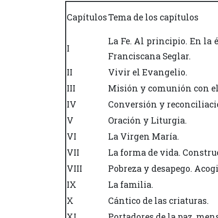
Capítulos
Tema de los capítulos
La Fe. Al principio. En la
I
Franciscana Seglar.
II
Vivir el Evangelio.
III
Misión y comunión con el P
IV
Conversión y reconciliaci
V
Oración y Liturgia.
VI
La Virgen María.
VII
La forma de vida. Constru
VIII
Pobreza y desapego. Acogi
IX
La familia.
X
Cántico de las criaturas.
XI
Portadores de la paz, mens