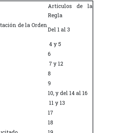
Artículos de la
Regla
ntación de la Orden
Del 1 al 3
4 y 5
6
7 y 12
8
9
10, y del 14 al 16
11 y 13
17
18
ucitado.
19