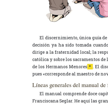
El discernimiento, única guía de
decisión ya ha sido tomada cuando 
dirige a la fraternidad local; la res
católica y sobre los sacramentos de 
de los Hermanos Menores
*
. El di
pues «corresponde al maestro de novi
Líneas generales del manual de
El manual comprende doce capítulos articulados en torno a temas frecuentemente encontrados en la Regla de la Orden
Franciscana Seglar. He aquí las gran